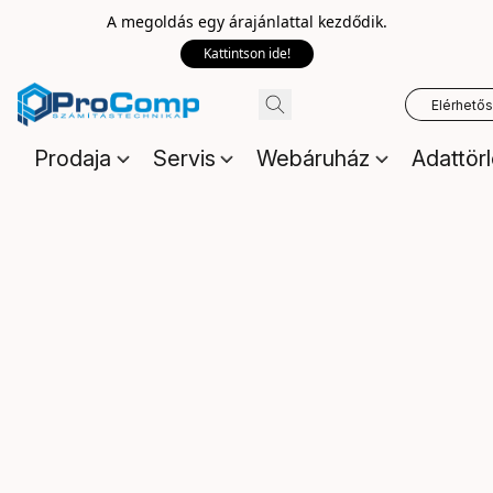
A megoldás egy árajánlattal kezdődik.
Kattintson ide!
Elérhető
Prodaja
Servis
Webáruház
Adattör