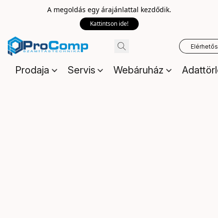
A megoldás egy árajánlattal kezdődik.
Kattintson ide!
Elérhető
Prodaja
Servis
Webáruház
Adattör