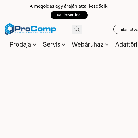
A megoldás egy árajánlattal kezdődik.
Kattintson ide!
Elérhető
Prodaja
Servis
Webáruház
Adattör