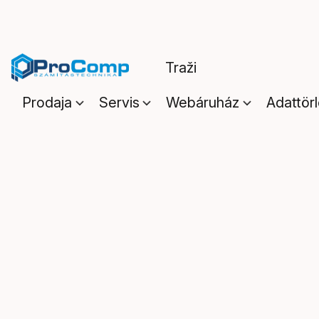
Prodaja
Servis
Webáruház
Adattör