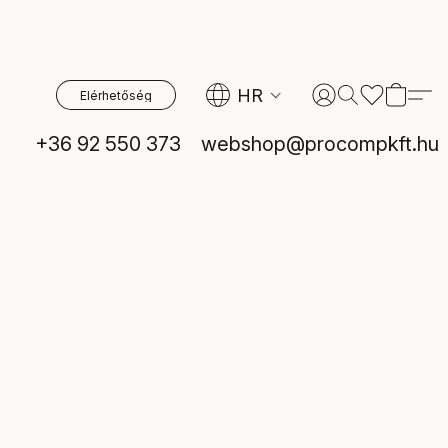
HR
Elérhetőség
+36 92 550 373
webshop@procompkft.hu