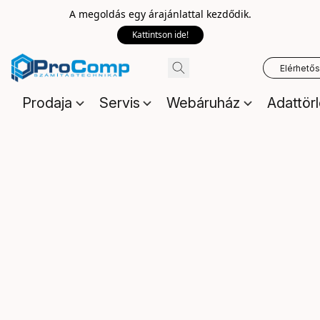
A megoldás egy árajánlattal kezdődik.
Kattintson ide!
Elérhető
Prodaja
Servis
Webáruház
Adattör