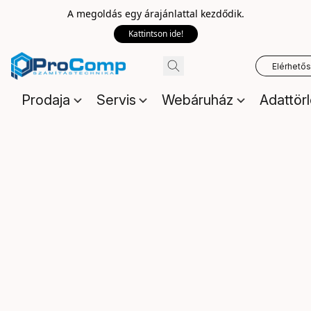
A megoldás egy árajánlattal kezdődik.
Kattintson ide!
Elérhető
Prodaja
Servis
Webáruház
Adattör