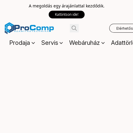
A megoldás egy árajánlattal kezdődik.
Kattintson ide!
Elérhető
Prodaja
Servis
Webáruház
Adattör