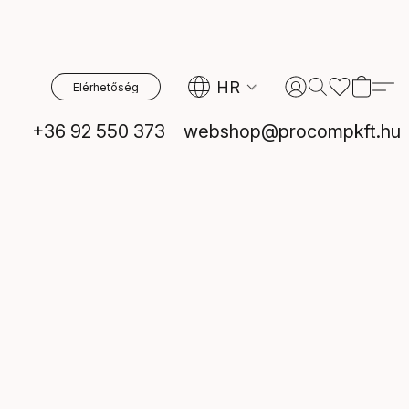
HR
Elérhetőség
+36 92 550 373
webshop@procompkft.hu