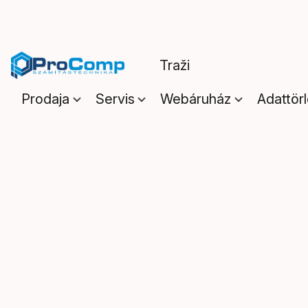
Prodaja
Servis
Webáruház
Adattör