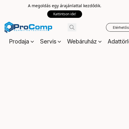
A megoldás egy árajánlattal kezdődik.
Kattintson ide!
Elérhető
Prodaja
Servis
Webáruház
Adattör