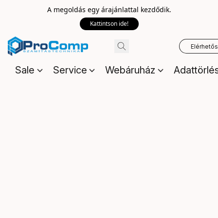
A megoldás egy árajánlattal kezdődik.
Kattintson ide!
Elérhető
Sale
Service
Webáruház
Adattörlé