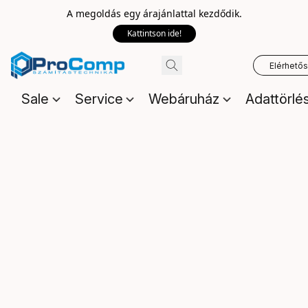
A megoldás egy árajánlattal kezdődik.
Kattintson ide!
Elérhető
Sale
Service
Webáruház
Adattörlé