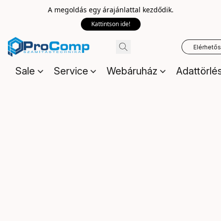
A megoldás egy árajánlattal kezdődik.
Kattintson ide!
Elérhető
Sale
Service
Webáruház
Adattörlé