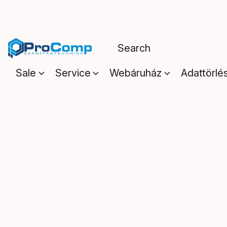
Sale
Service
Webáruház
Adattörlé