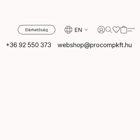
EN
Elérhetőség
+36 92 550 373
webshop@procompkft.hu