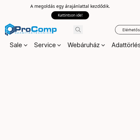
A megoldás egy árajánlattal kezdődik.
Kattintson ide!
Elérhető
Sale
Service
Webáruház
Adattörlé