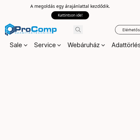
A megoldás egy árajánlattal kezdődik.
Kattintson ide!
Elérhető
Sale
Service
Webáruház
Adattörlé