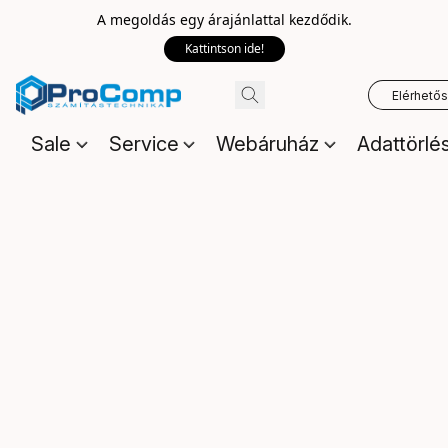
A megoldás egy árajánlattal kezdődik.
Kattintson ide!
Elérhető
Sale
Service
Webáruház
Adattörlé