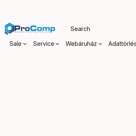
Sale
Service
Webáruház
Adattörlé