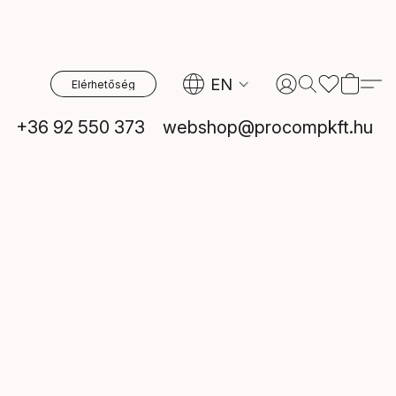
EN
Elérhetőség
+36 92 550 373
webshop@procompkft.hu