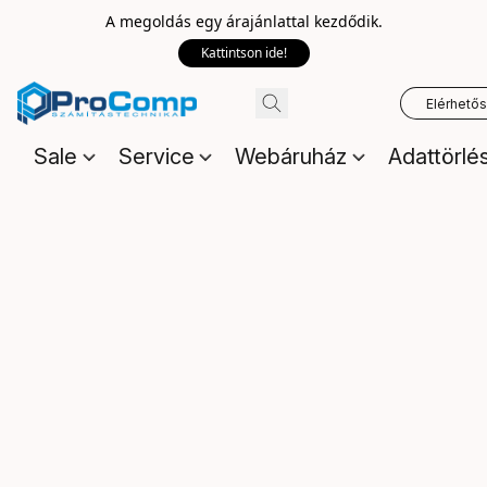
A megoldás egy árajánlattal kezdődik.
Kattintson ide!
Elérhető
Sale
Service
Webáruház
Adattörlé