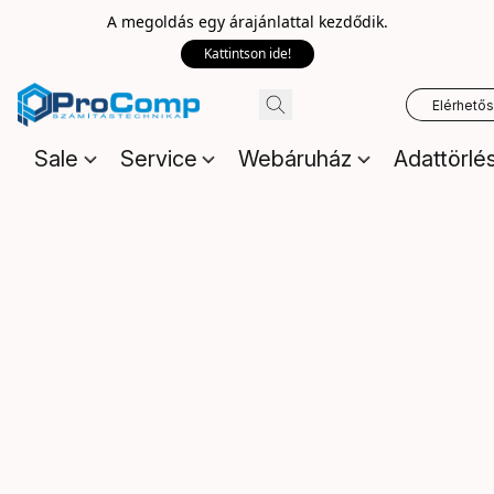
A megoldás egy árajánlattal kezdődik.
Kattintson ide!
Elérhető
Sale
Service
Webáruház
Adattörlé