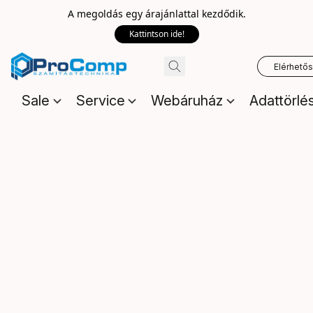
A megoldás egy árajánlattal kezdődik.
Kattintson ide!
Elérhető
Sale
Service
Webáruház
Adattörlé