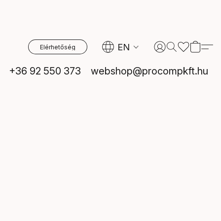
EN
Elérhetőség
+36 92 550 373
webshop@procompkft.hu