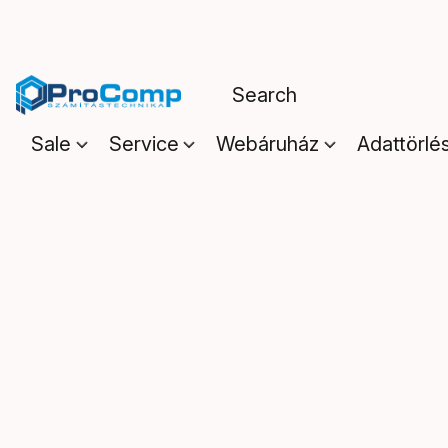
Sale
Service
Webáruház
Adattörlé