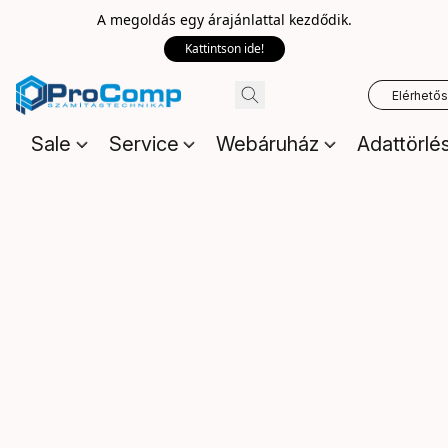
A megoldás egy árajánlattal kezdődik.
Kattintson ide!
Elérhető
Sale
Service
Webáruház
Adattörlé