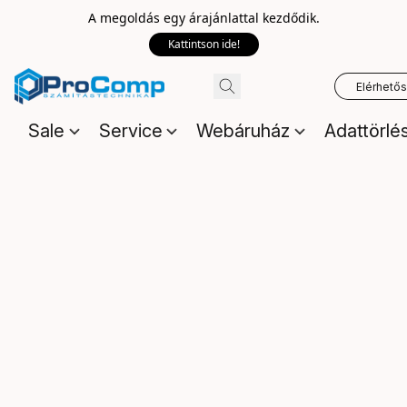
A megoldás egy árajánlattal kezdődik.
Kattintson ide!
Elérhető
Sale
Service
Webáruház
Adattörlé