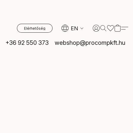
EN
Elérhetőség
+36 92 550 373
webshop@procompkft.hu