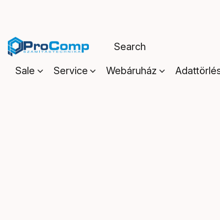
Sale
Service
Webáruház
Adattörlé