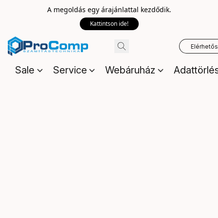
A megoldás egy árajánlattal kezdődik.
Kattintson ide!
Elérhető
Sale
Service
Webáruház
Adattörlé