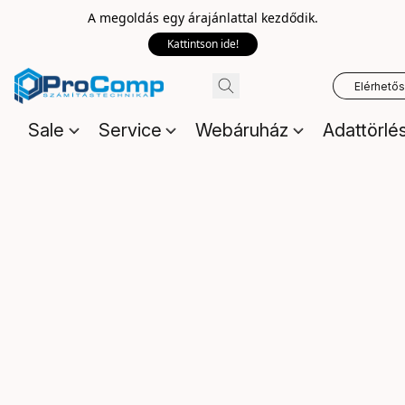
A megoldás egy árajánlattal kezdődik.
Kattintson ide!
Elérhető
Sale
Service
Webáruház
Adattörlé