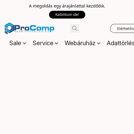
A megoldás egy árajánlattal kezdődik.
Kattintson ide!
Elérhető
Sale
Service
Webáruház
Adattörlé