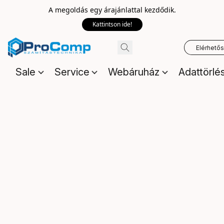
A megoldás egy árajánlattal kezdődik.
Kattintson ide!
Elérhető
Sale
Service
Webáruház
Adattörlé