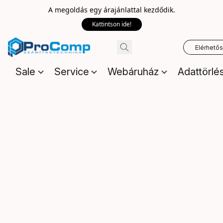
A megoldás egy árajánlattal kezdődik.
Kattintson ide!
Elérhető
Sale
Service
Webáruház
Adattörlé