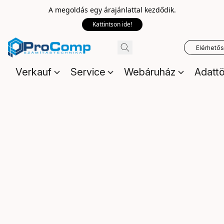
A megoldás egy árajánlattal kezdődik.
Kattintson ide!
Elérhető
Verkauf
Service
Webáruház
Adattö