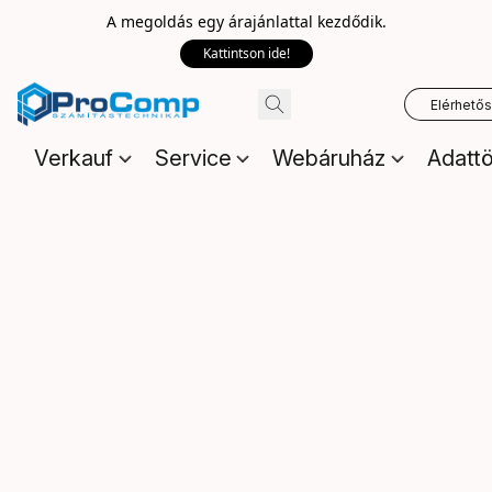
A megoldás egy árajánlattal kezdődik.
Kattintson ide!
Elérhető
Verkauf
Service
Webáruház
Adattö