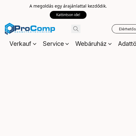
A megoldás egy árajánlattal kezdődik.
Kattintson ide!
Elérhető
Verkauf
Service
Webáruház
Adattö