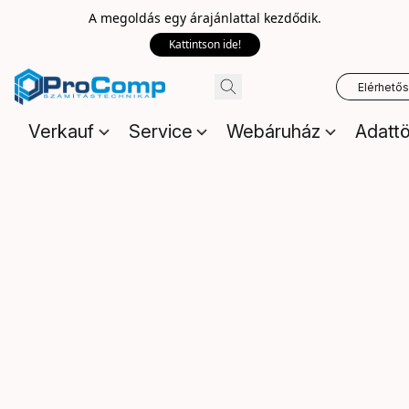
A megoldás egy árajánlattal kezdődik.
Kattintson ide!
Elérhető
Verkauf
Service
Webáruház
Adattö