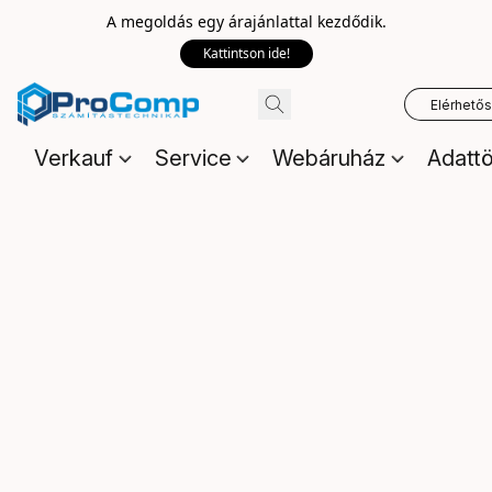
A megoldás egy árajánlattal kezdődik.
Kattintson ide!
Elérhető
Verkauf
Service
Webáruház
Adattö