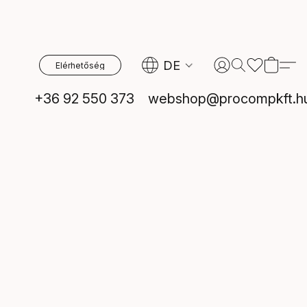
DE
Elérhetőség
+36 92 550 373
webshop@procompkft.h