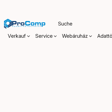
Verkauf
Service
Webáruház
Adattö