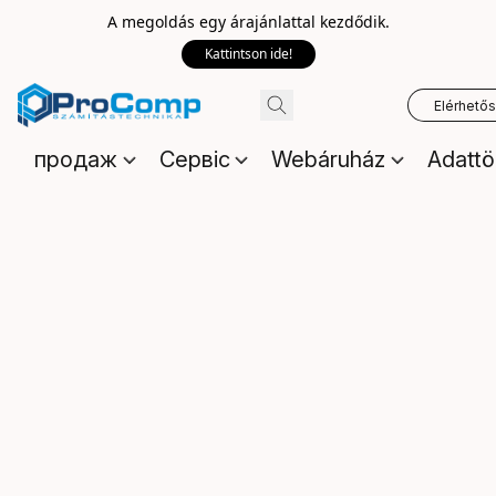
A megoldás egy árajánlattal kezdődik.
Kattintson ide!
Elérhető
продаж
Сервіс
Webáruház
Adattö