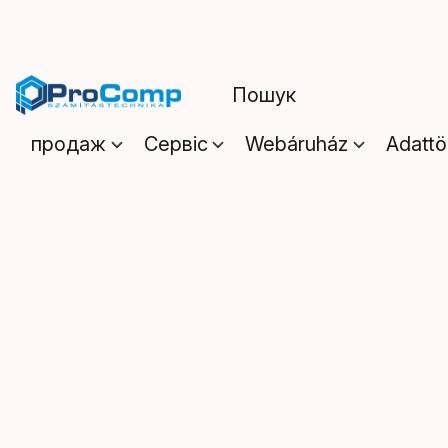
продаж
Сервіс
Webáruház
Adattö