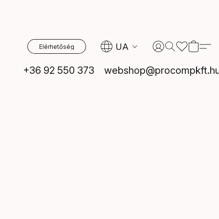
UA
Elérhetőség
+36 92 550 373
webshop@procompkft.h