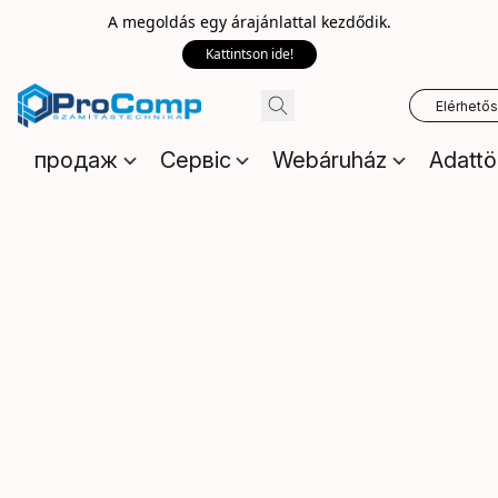
A megoldás egy árajánlattal kezdődik.
Kattintson ide!
Elérhető
продаж
Сервіс
Webáruház
Adattö