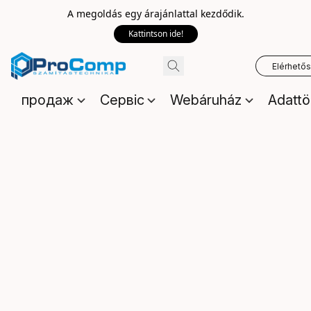
A megoldás egy árajánlattal kezdődik.
Kattintson ide!
Elérhető
продаж
Сервіс
Webáruház
Adattö