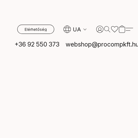
UA
Elérhetőség
+36 92 550 373
webshop@procompkft.h