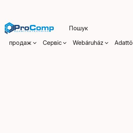
продаж
Сервіс
Webáruház
Adattö