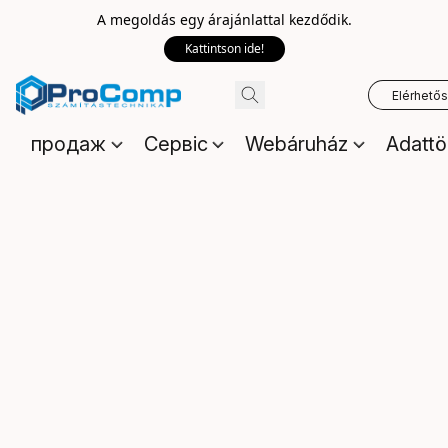
A megoldás egy árajánlattal kezdődik.
Kattintson ide!
Elérhető
продаж
Сервіс
Webáruház
Adattö