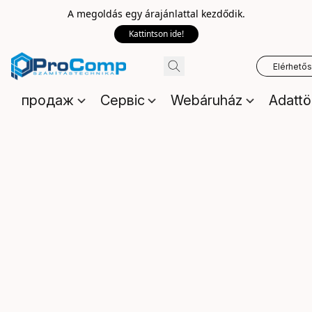
A megoldás egy árajánlattal kezdődik.
Kattintson ide!
Elérhető
продаж
Сервіс
Webáruház
Adattö