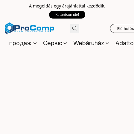
A megoldás egy árajánlattal kezdődik.
Kattintson ide!
Elérhető
продаж
Сервіс
Webáruház
Adattö