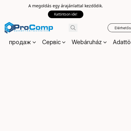
A megoldás egy árajánlattal kezdődik.
Kattintson ide!
Elérhető
продаж
Сервіс
Webáruház
Adattö