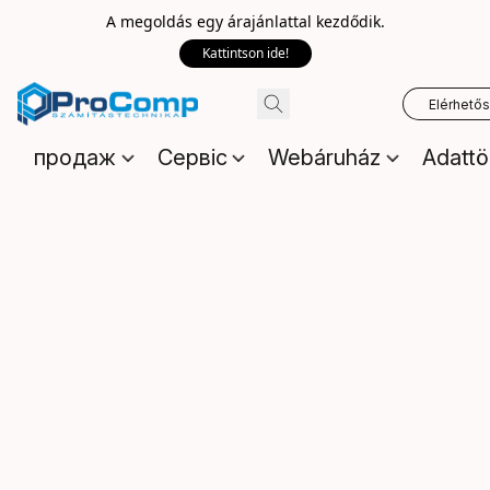
A megoldás egy árajánlattal kezdődik.
Kattintson ide!
Elérhető
продаж
Сервіс
Webáruház
Adattö