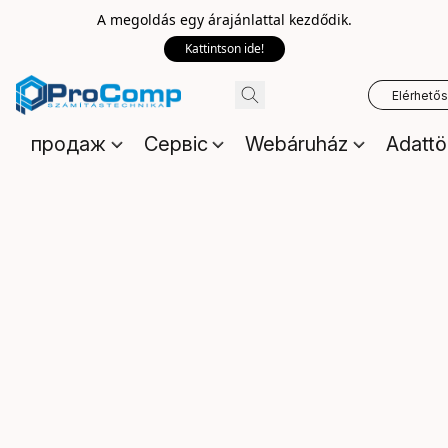
A megoldás egy árajánlattal kezdődik.
Kattintson ide!
Elérhető
продаж
Сервіс
Webáruház
Adattö