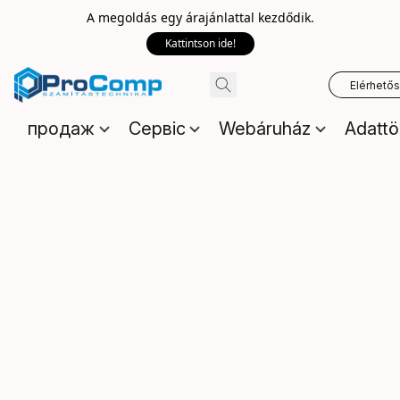
A megoldás egy árajánlattal kezdődik.
Kattintson ide!
Elérhető
продаж
Сервіс
Webáruház
Adattö