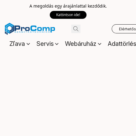
A megoldás egy árajánlattal kezdődik.
Kattintson ide!
Elérhető
Zľava
Servis
Webáruház
Adattörlé