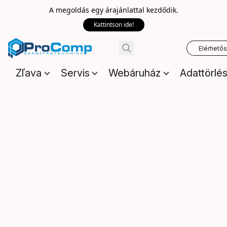
A megoldás egy árajánlattal kezdődik.
Kattintson ide!
Elérhető
Zľava
Servis
Webáruház
Adattörlé