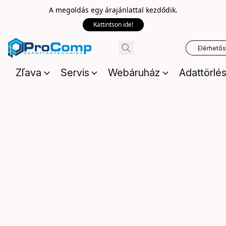
A megoldás egy árajánlattal kezdődik.
Kattintson ide!
Elérhető
Zľava
Servis
Webáruház
Adattörlé